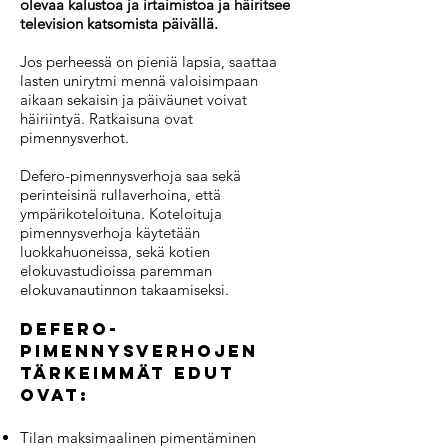
olevaa kalustoa ja irtaimistoa ja häiritsee
television katsomista päivällä.
Jos perheessä on pieniä lapsia, saattaa
lasten unirytmi mennä valoisimpaan
aikaan sekaisin ja päiväunet voivat
häiriintyä. Ratkaisuna ovat
pimennysverhot.
Defero-pimennysverhoja saa sekä
perinteisinä rullaverhoina, että
ympärikoteloituna. Koteloituja
pimennysverhoja käytetään
luokkahuoneissa, sekä kotien
elokuvastudioissa paremman
elokuvanautinnon takaamiseksi.
Defero-
pimennysverhojen
tärkeimmät edut
ovat:
Tilan maksimaalinen pimentäminen