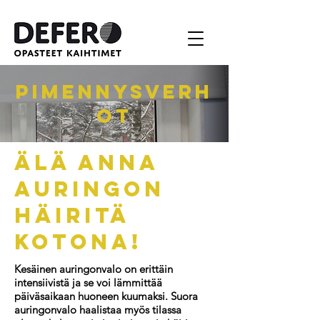
Pimennysverh
ot
Älä anna
auringon
häiritä
kotona!
Kesäinen auringonvalo on erittäin
intensiivistä ja se voi lämmittää
päiväsaikaan huoneen kuumaksi. Suora
auringonvalo haalistaa myös tilassa