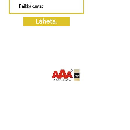
Lähetä.
Tietosuojaseloste
yhteystiedot
Defero Oy
Hakatie 12
90440 KEMPELE
Puh.
010 299 3630
myynti(at)defero.fi​